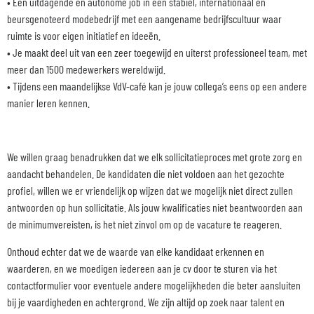
• Een uitdagende en autonome job in een stabiel, internationaal en
beursgenoteerd modebedrijf met een aangename bedrijfscultuur waar
ruimte is voor eigen initiatief en ideeën.
• Je maakt deel uit van een zeer toegewijd en uiterst professioneel team, met
meer dan 1500 medewerkers wereldwijd.
• Tijdens een maandelijkse VdV-café kan je jouw collega’s eens op een andere
manier leren kennen.
We willen graag benadrukken dat we elk sollicitatieproces met grote zorg en
aandacht behandelen. De kandidaten die niet voldoen aan het gezochte
profiel, willen we er vriendelijk op wijzen dat we mogelijk niet direct zullen
antwoorden op hun sollicitatie. Als jouw kwalificaties niet beantwoorden aan
de minimumvereisten, is het niet zinvol om op de vacature te reageren.
Onthoud echter dat we de waarde van elke kandidaat erkennen en
waarderen, en we moedigen iedereen aan je cv door te sturen via het
contactformulier voor eventuele andere mogelijkheden die beter aansluiten
bij je vaardigheden en achtergrond. We zijn altijd op zoek naar talent en